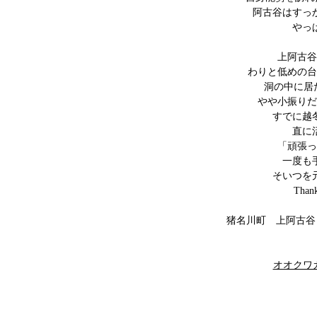
阿古谷はすっ
やっ
上阿古谷
わりと低めの台
洞の中に居
やや小振りだ
すでに越
直に
「頑張っ
一度も
そいつを
Thank
猪名川町 上阿古谷
オオクワガタ